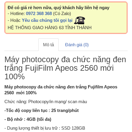
Để có giá rẻ hơn nữa, quý khách hãy liên hệ ngay
- Hotline:
0972 368 368
(Có Zalo)
- Hoặc
Yêu cầu chúng tôi gọi lại
HỆ THỐNG GIAO HÀNG 63 TỈNH THÀNH
Mô tả
Đánh giá (0)
Máy photocopy đa chức năng đen
trắng FujiFilm Apeos 2560 mới
100%
Máy photocopy đa chức năng đen trắng Fujifilm Apeos
2560 mới 100%
Chức năng: Photocopy/in mạng/ scan màu
-Tốc độ copy liên tục : 25 trang/phút
- Bộ nhớ : 4GB (tối đa)
- Dung lượng thiết bị lưu trữ : SSD 128GB