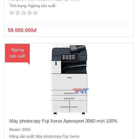
Máy photocopy Fuji Xerox Apeosport 3060 - Chức năng chính:
Tình trạng: Ngừng sản xuất
Photocopy /in/scan- Tốc độ copy liên tục : 30 trang/phút - Bộ nhớ : 4GB
(tối đa)- Dung lượng thiết bị lưu trữ : SSD 128GB - Màn hình cảm ứng
màu chạm tay không dùng phím bấm :..
59.000.000đ
Ngừng
sản xuất
Máy photocopy Fuji Xerox Apeosport 3060 mới 100%
Model: 3060
Hãng sản xuất: Máy photocopy Fuji Xerox