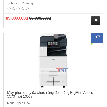
Máy photocopy đa chức năng đen trắng Fujifilm Apeos 5570 - Hàng
Tình trạng: Có hàng
chính hãng mới 100% ra mắt năm 2022/2023Chức năng : Photocopy
đen trắng, In mạng, scan màu-Tốc độ copy liên tục : 55 trang/phút- Bộ
nhớ : 4GB (tối đa)- Dung lượng thiết bị l..
85.000.000đ
89.000.000đ
M
%
-7
ua
hà
ng
Máy photocopy đa chức năng đen trắng FujiFilm Apeos
5570 mới 100%
Model: Apeos 5570