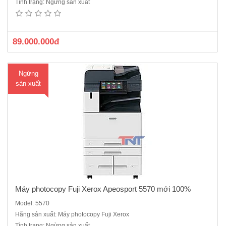
Tình trạng: Ngừng sản xuất
100%Chức năng Copy :-Tốc độ copy liên tục : 55 trang/phút- Bộ nhớ :
4GB (tối đa)- Dung lượng thiết bị lưu trữ : SSD 128GB - Màn hình cảm
ứng màu chạm tay không dùng phím bấm : 10 inc..
89.000.000đ
Ngừng
sản xuất
Máy photocopy Fuji Xerox Apeosport 5570 mới 100%
Model: 5570
Hãng sản xuất: Máy photocopy Fuji Xerox
Máy FujiFilm Apeos 2150 NDA Mới 100% ( SP bán chạy)Sản phẩm
Tình trạng: Ngừng sản xuất