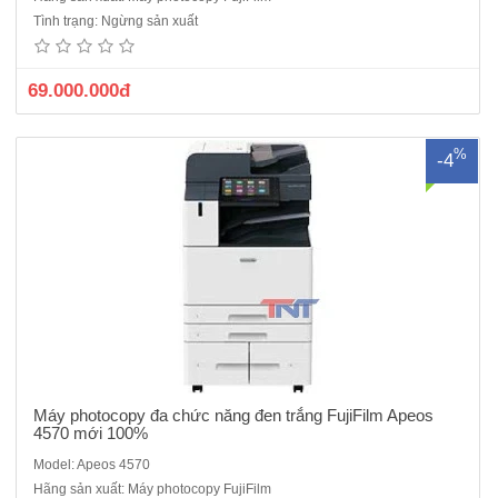
100% dòng mới mới ra năm 2022/ 2023- Chức năng chính:
Tình trạng: Ngừng sản xuất
Photocopy, in,scan-Tốc độ copy liên tục : 45 trang/phút- Bộ nhớ : 4GB
(tối đa)- Dung lượng thiết bị lưu trữ : SSD 128GB - Màn hìn..
69.000.000đ
%
-4
Máy photocopy đa chức năng đen trắng FujiFilm Apeos
4570 mới 100%
Model: Apeos 4570
Hãng sản xuất: Máy photocopy FujiFilm