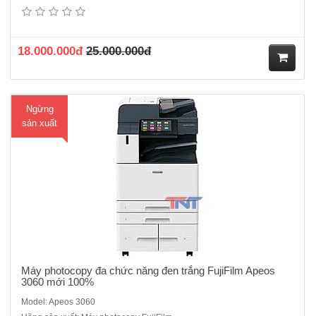
100%- Chức năng chính: Photocopy /in/scan- Tốc độ copy liên tục : 30
trang/phút - Bộ nhớ : 4GB (tối đa)- Dung lượng thiết bị lưu trữ : SSD
128GB - Màn hình cảm ứng màu chạm tay không ..
18.000.000đ
25.000.000đ
M
Ngừng
ua
sản xuất
hà
ng
Máy photocopy đa chức năng đen trắng FujiFilm Apeos
3060 mới 100%
Model: Apeos 3060
Máy photocopy đa chức năng đen trắng Fujifilm Apeos 3560 mới