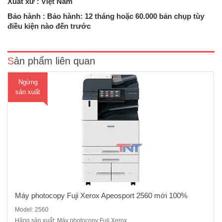
Xuất xứ : Việt Nam
Máy photocopy Fuji Xerox Apeosport 2560Chức năng: Photocopy/in
mạng/ scan màu-Tốc độ copy liên tục : 25 trang/phút- Bộ nhớ : 4GB
Bảo hành : Bảo hành: 12 tháng hoặc 60.000 bản chụp tùy
(tối đa)- Dung lượng thiết bị lưu trữ : SSD 128GB - Màn hình cảm ứng
điều kiện nào đến trước
màu chạm tay không dùng phím bấm : 7 inch- Độ ..
Sản phẩm liên quan
Ngừng
sản xuất
Máy photocopy Fuji Xerox Apeosport 2560 mới 100%
Model: 2560
Hãng sản xuất: Máy photocopy Fuji Xerox