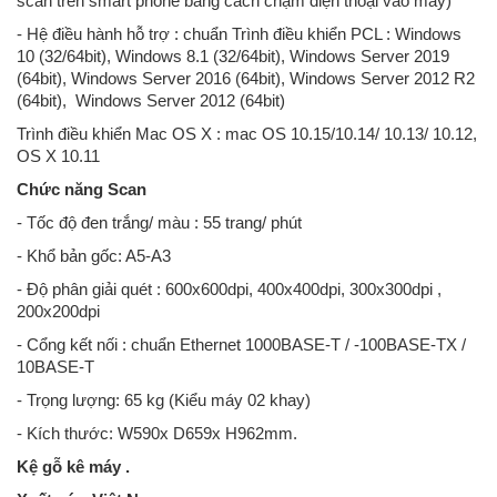
scan trên smart phone bằng cách chạm điện thoại vào máy)
- Hệ điều hành hỗ trợ : chuẩn Trình điều khiển PCL : Windows
10 (32/64bit), Windows 8.1 (32/64bit), Windows Server 2019
(64bit), Windows Server 2016 (64bit), Windows Server 2012 R2
(64bit), Windows Server 2012 (64bit)
Trình điều khiển Mac OS X : mac OS 10.15/10.14/ 10.13/ 10.12,
OS X 10.11
Chức năng Scan
- Tốc độ đen trắng/ màu : 55 trang/ phút
- Khổ bản gốc: A5-A3
- Độ phân giải quét : 600x600dpi, 400x400dpi, 300x300dpi ,
200x200dpi
- Cổng kết nối : chuẩn Ethernet 1000BASE-T / -100BASE-TX /
10BASE-T
- Trọng lượng: 65 kg (Kiểu máy 02 khay)
- Kích thước: W590x D659x H962mm.
Kệ gỗ kê máy .