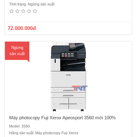
Máy photocopy Fuji Xerox Apeosport 3560 -Chức năng chính:
Tình trạng: Ngừng sản xuất
Photocopy /in/scan -Tốc độ copy liên tục : 35 trang/phút - Bộ nhớ :
4GB (tối đa)- Dung lượng thiết bị lưu trữ : SSD 128GB - Màn hình cảm
ứng màu chạm tay không dùng phím..
72.000.000đ
Ngừng
sản xuất
Máy photocopy Fuji Xerox Apeosport 3560 mới 100%
Model: 3560
Hãng sản xuất: Máy photocopy Fuji Xerox
Máy photocopy Fuji Xerox Apeosport 4570 mới 100%Chức năng Copy