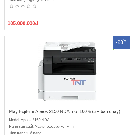
mới ra mắt, máy chạy êm, thiết kế đẹp mắt, đầy đủ chức năng, máy
mới 100%, hàng chính hãng đầy đủ giấy tờ CO,CQChức năng cơ bản:
Copy/Print/Scan màuTốc độ: 21 trang/phútBộ nạp và đảo bản gốc..
105.000.000đ
%
-28
Máy FujiFilm Apeos 2150 NDA mới 100% (SP bán chạy)
Model: Apeos 2150 NDA
Hãng sản xuất: Máy photocopy FujiFilm
Tình trạng: Có hàng
Máy photocopy đa chức năng đen trắng Fujifilm Apeos 3060 mới