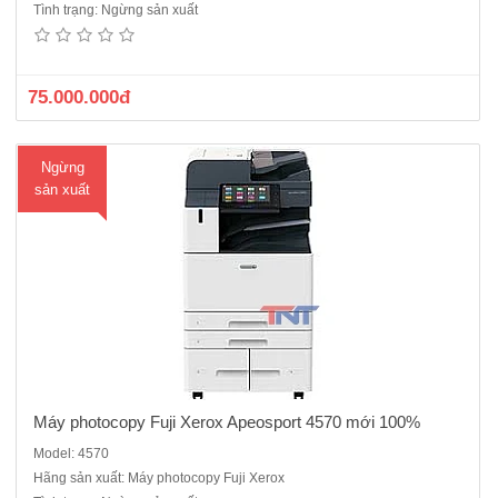
Tình trạng: Ngừng sản xuất
:-Tốc độ copy liên tục : 45 trang/phút- Bộ nhớ : 4GB (tối đa)- Dung
lượng thiết bị lưu trữ : SSD 128GB - Màn hình cảm ứng màu chạm tay
không dùng phím bấm : 10 inch- Độ phân gi..
75.000.000đ
Ngừng
sản xuất
Máy photocopy Fuji Xerox Apeosport 4570 mới 100%
Model: 4570
Hãng sản xuất: Máy photocopy Fuji Xerox
Máy photocopy Fuji Xerox Apeosport 5570 - Hàng chính hãng mới