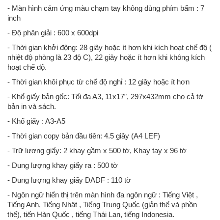
- Màn hình cảm ứng màu chạm tay không dùng phím bấm : 7
inch
- Độ phân giải : 600 x 600dpi
- Thời gian khởi động: 28 giây hoặc ít hơn khi kích hoạt chế độ (
nhiệt độ phòng là 23 độ C), 22 giây hoặc ít hơn khi không kích
hoạt chế độ.
- Thời gian khôi phục từ chế độ nghỉ : 12 giây hoặc ít hơn
- Khổ giấy bản gốc: Tối đa A3, 11x17”, 297x432mm cho cả tờ
bản in và sách.
- Khổ giấy : A3-A5
- Thời gian copy bản đầu tiên: 4.5 giây (A4 LEF)
- Trữ lượng giấy: 2 khay gầm x 500 tờ, Khay tay x 96 tờ
- Dung lượng khay giấy ra : 500 tờ
- Dung lượng khay giấy DADF : 110 tờ
- Ngôn ngữ hiển thị trên màn hình đa ngôn ngữ : Tiếng Việt ,
Tiếng Anh, Tiếng Nhật , Tiếng Trung Quốc (giản thể và phồn
thể), tiến Hàn Quốc , tiếng Thái Lan, tiếng Indonesia.