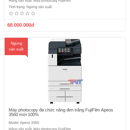
Hãng sản xuất: Máy photocopy FujiFilm
100%-Chức năng chính: Photocopy /in/scan -Tốc độ copy liên tục : 35
Tình trạng: Ngừng sản xuất
trang/phút - Bộ nhớ : 4GB (tối đa)- Dung lượng thiết bị lưu trữ : SSD
128GB - Màn hình cảm ứng màu chạm..
68.000.000đ
Ngừng
sản xuất
Máy photocopy đa chức năng đen trắng FujiFilm Apeos
3560 mới 100%
Model: Apeos 3560
Máy photocopy đa chức năng đen trắng Fujifilm Apeos 4570 mới
Hãng sản xuất: Máy photocopy FujiFilm