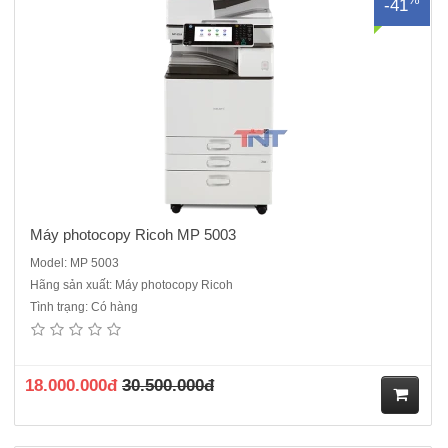
-41
ua
hà
ng
Máy photocopy Ricoh MP 5003
Model: MP 5003
Hãng sản xuất: Máy photocopy Ricoh
Tình trạng: Có hàng
Máy Photocopy Ricoh MP 5502 - Dòng máy cũ nhập khẩu sản xuất
năm 2014/2015 Chức năng chính : Photocopy laser đen trắng - in
mạng- Scan mạng - Kết nối cổng mạngTốc độ : 55 bản /phút Khổ
giấy: A3,A4,A5,A6Khay giấy chuẩn: 2 x 550tờ, Khay..
18.000.000đ
30.500.000đ
M