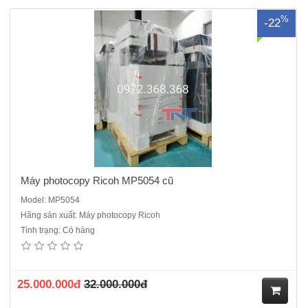
M
%
-22
ua
hà
ng
Máy photocopy Ricoh MP5054 cũ
Model: MP5054
Hãng sản xuất: Máy photocopy Ricoh
Tình trạng: Có hàng
25.000.000đ
32.000.000đ