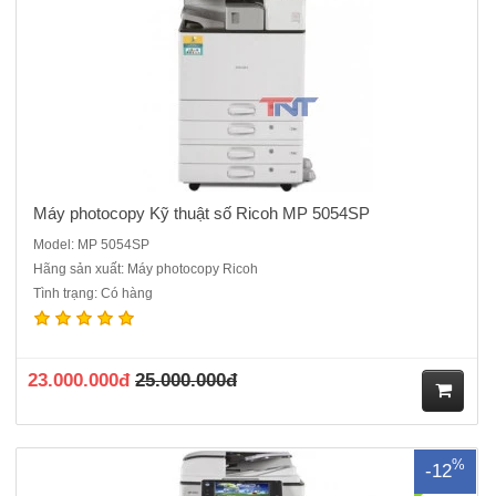
hà
ng
Máy photocopy Kỹ thuật số Ricoh MP 5054SP
Model: MP 5054SP
Hãng sản xuất: Máy photocopy Ricoh
Tình trạng: Có hàng
Máy photocopy Ricoh Aficio MP 6054 Dòng máy cũ nhập khẩu sản
xuất năm 2017/2018 thích hợp cho các công ty xây dựng, cửa hàng
dịch vụChức năng chính : Copy- in mạng- Scan mạngCó sẵn: Bộ đảo
bản sao trong máy( Tự động đảo 2 mặt)Có sẵn: Bộ nạp và ..
23.000.000đ
25.000.000đ
M
%
-12
ua