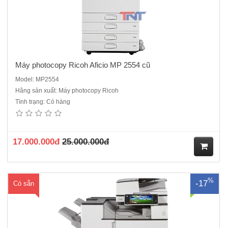
Máy photocopy Ricoh Aficio MP 2554 cũ
Model: MP2554
Hãng sản xuất: Máy photocopy Ricoh
Tình trạng: Có hàng
Máy Photocopy Ricoh MP 4054 - Là máy cũ Renew Chức năng
chuẩn: Photocopy+in mạng + scan màu mạng + Duplex + DF 3090Tốc
độ sao chụp :40 trang/ phútĐộ phân giải photo:600 x 600 dpiĐộ phân
giải in: 1200dpi x1200dpiThời gian khởi đ..
17.000.000đ
25.000.000đ
M
%
-17
Có sẵn
ua
hà
ng