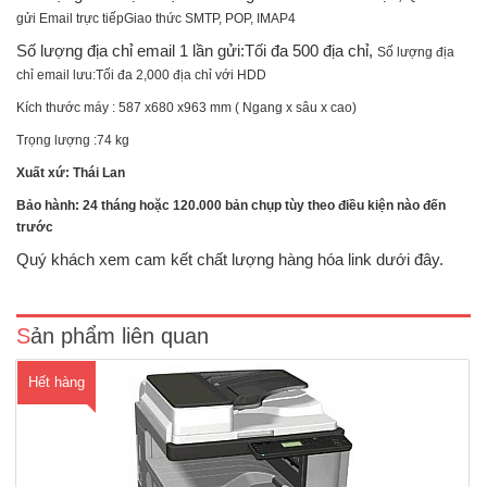
gửi Email trực tiếpGiao thức SMTP, POP, IMAP4
Số lượng địa chỉ email 1 lần gửi:Tối đa 500 địa chỉ,
Số lượng địa
chỉ email lưu:Tối đa 2,000 địa chỉ với HDD
Kích thước máy : 587 x680 x963 mm ( Ngang x sâu x cao)
Trọng lượng :74 kg
Xuất xứ: Thái Lan
Bảo hành: 24 tháng hoặc 120.000 bản chụp tùy theo điều kiện nào đến
Máy photocopy Ricoh Aficio MP 2001SP (A6 đến A3)Chức năng :
trước
Photocopy đen trắng + in mạng + Scan màu mạng +Duplex + Kết nối
cổng mạngBộ tự động đảo mặt bản sao:Có sẵnQuét, tạo ảnh bằng 2
Quý khách xem cam kết chất lượng hàng hóa link dưới đây.
tia laser và in bằng tĩnh điệnTốc độ sao chụp: 20 trang/ ..
Sản phẩm liên quan
Hết hàng