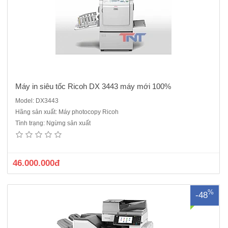
ng
Máy in siêu tốc Ricoh DX 3443 máy mới 100%
Model: DX3443
Hãng sản xuất: Máy photocopy Ricoh
Máy Photocopy Ricoh MP5002 ( copy/in/scan mạng) là dòng máy cũ
Tình trạng: Ngừng sản xuất
nhập khẩu sản xuất năm 2014/2015CHỨC NĂNG SAO CHỤPQuét,
tạo ảnh bằng 2 tia laser và in bằng tĩnh điệnTốc độ sao chụp: 50 trang/
phútĐộ phân giải: 600 x 600 dpiSao chụp liên tục 999 ..
46.000.000đ
%
-48