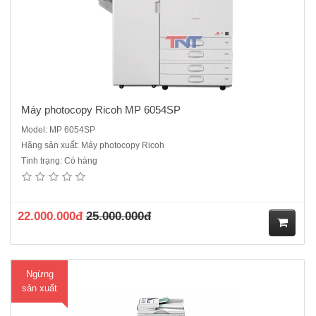
ng
Máy photocopy Ricoh MP 6054SP
Model: MP 6054SP
Hãng sản xuất: Máy photocopy Ricoh
Tình trạng: Có hàng
Máy in siêu tốc Ricoh DX 3443 máy mới 100%- Kiểu máy: Digital,
Desktop- Khổ giấy: A5 ~ B4- Công suất in/tháng: 50.000 - 100.000- Hệ
thống cấp chế bản: Cuộn 125m = 260 bản (với trống B4)- Hệ thống
huỷ chế bản: Nhiều hơn 30 bản- Hệ thống x..
22.000.000đ
25.000.000đ
M
Ngừng
ua
sản xuất
hà