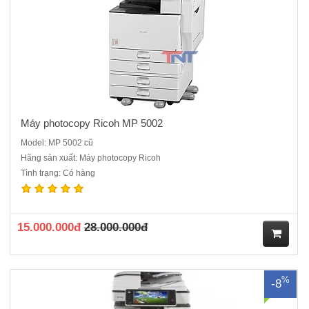
ng
Máy photocopy Ricoh MP 5002
Model: MP 5002 cũ
Hãng sản xuất: Máy photocopy Ricoh
Tình trạng: Có hàng
Máy Photocopy Kỹ thuật số Ricoh MP 5054SP dòng máy cũ nhập
khẩu hiện đại , siêu bền , dễ dùng sản xuất năm 2017/2018Chức
năng chính : Photocopy laser đen trắng - in mạng- Scan mạng - Kết
nối cổng mạngTốc độ : 50 bản /phút Khổ giấy: A3,A4,A5,A6Kh..
15.000.000đ
28.000.000đ
M
%
-8
ua