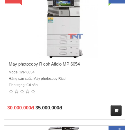
hà
ng
Máy photocopy Ricoh Aficio MP 6054
Model: MP 6054
Hãng sản xuất: Máy photocopy Ricoh
Tình trạng: Có sẵn
Máy photocopy Ricoh MP 5003 mới 95% Chức năng chính :
Photocopy laser đen trắng - in mạng- Scan mạng - Kết nối cổng
mạngTốc độ : 50 bản /phút Khổ giấy: A3,A4,A5,A6Khay giấy chuẩn: 2
x 550tờ, Khay giấy tay: 100 tờChức năng đảo 2 mặt bả..
30.000.000đ
35.000.000đ
M
%