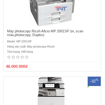
Máy photocopy Ricoh Aficio MP 2001SP (in, scan
màu,photocopy, Duplex)
Model: MP 2001SP
Máy photocopy Ricoh Aficio MP 2554 là dòng máy cũ ĐQSDTốc độ
Hãng sản xuất: Máy photocopy Ricoh
sao chụp :25 trang/ phútChức năng chuẩn: Photocopy laser đen
Tình trạng: Hết hàng
trắng Khổ giấy từ (A3-A6)Chức năng đảo mặt bản sao :Có sẵnChức
năng nạp và đảo bản gốc : Có sẵnĐộ phân giải : ..
46.000.000đ
%
-32