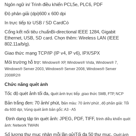
Ngôn ngữ in/ Trình điều khiển PCL5e, PLC6, PDF
Độ phân giải (dpi)600 x 600 dpi
In trực tiếp từ USB / SD CardCó
Cổng kết nối tiêu chuẩnBi-directional IEEE 1284, Gigabit
Ethernet, USB, SD card. Chọn thêm: Wireless LAN (IEEE
802.11a/b/g).
Giao thức mạng TCP/IP (IP v4, IP v6), IPX/SPX
Môi trường hỗ trợ:
Windows® XP, Windows® Vista, Windows® 7,
Windows® Server 2003, Windows® Server 2008, Windows® Server
2008R2®
Chức năng quét ảnh
Tốc độ quét ảnh tối đa, q
uét ảnh trực tiếp ,g
iao thức SMB, FTP, NCP
Bản trắng đen: 70 ảnh/ phút, b
ản màu: 70 ảnh/ phút , đ
ộ phân giải: Tối
đa 600 dpi,
Vùng quét ảnh bản gốc: A3 - A5
Định dạng tập tin quét ảnh: JPEG, PDF, TIFF, t
rình điều khiển quét
ảnh: Network TWAIN
Số lượng thư mục nhận mỗi lần gửiTối đa 50 thư mục,
Quét ảnh