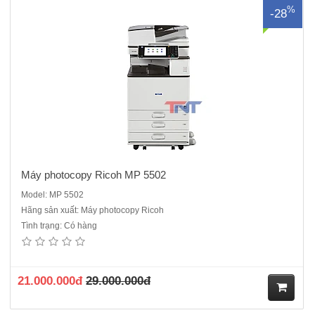
%
-28
ua
hà
ng
Máy photocopy Ricoh MP 5502
Model: MP 5502
Hãng sản xuất: Máy photocopy Ricoh
Tình trạng: Có hàng
Máy photocopy Ricoh MP5054 - là dòng máy cũ ĐQSD nhập khẩu về
Việt NamChức năng chuẩn: Photocopy+in mạng + scan màu mạng +
Duplex + DF 3090Tốc độ sao chụp :50 trang/ phútCopy đảo hai mặt
bản saoBảng điều khiển: Màn hình cảm ứng đa sắc LCD 9 inc..
21.000.000đ
29.000.000đ