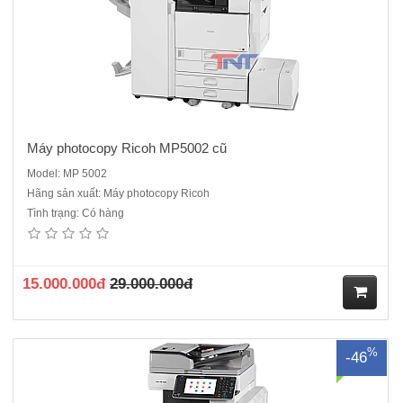
Máy photocopy Ricoh MP5002 cũ
Model: MP 5002
Hãng sản xuất: Máy photocopy Ricoh
Tình trạng: Có hàng
Máy Photocopy Ricoh MP 5002 mới 95% Chức năng
chính:Copy/in/scan mạngCHỨC NĂNG SAO CHỤPQuét, tạo ảnh
bằng 2 tia laser và in bằng tĩnh điệnTốc độ sao chụp: 50 trang/
phútChức năng đảo bản sao tự độngChức năng nạp và đảo bản gốc
15.000.000đ
29.000.000đ
tự độngĐộ phân giả..
M
%
-46
ua
hà