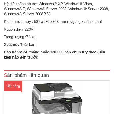
Hệ điều hành hỗ trợ: Windows® XP, Windows® Vista,
Windows® 7, Windows® Server 2003, Windows® Server 2008,
Windows® Server 2008R2®
Kích thước máy : 587 x680 x963 mm ( Ngang x sâu x cao)
Nguồn điện :220V
Trọng lượng :74 kg
Xuất xứ: Thái Lan
Máy photocopy Ricoh Aficio MP 2001SP (A6 đến A3)Chức năng :
Photocopy đen trắng + in mạng + Scan màu mạng +Duplex + Kết nối
Bảo hành: 24 tháng hoặc 120.000 bản chụp tùy theo điều
cổng mạngBộ tự động đảo mặt bản sao:Có sẵnQuét, tạo ảnh bằng 2
kiện nào đến trước
tia laser và in bằng tĩnh điệnTốc độ sao chụp: 20 trang/ ..
Sản phẩm liên quan
Hết hàng