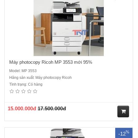
hà
ng
Máy photocopy Ricoh MP 3553 mới 95%
Model: MP 3553
Hãng sản xuất: Máy photocopy Ricoh
Tình trạng: Có hàng
Máy photocopy Ricoh Aficio MP 6054 Dòng máy cũ nhập khẩu sản
xuất năm 2017/2018 thích hợp cho các công ty xây dựng, cửa hàng
dịch vụChức năng chính : Copy- in mạng- Scan mạngCó sẵn: Bộ đảo
bản sao trong máy( Tự động đảo 2 mặt)Có sẵn: Bộ nạp và ..
15.000.000đ
17.500.000đ
M
%
-12
ua