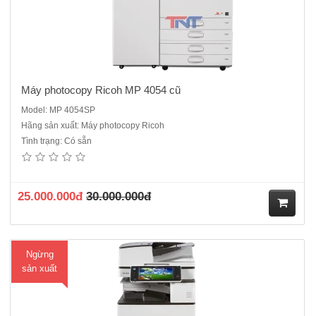
Máy photocopy Ricoh MP 4054 cũ
Model: MP 4054SP
Hãng sản xuất: Máy photocopy Ricoh
Tình trạng: Có sẵn
Máy photocopy Ricoh Aficio MP 5054SP Hàng Renew cao cấp.Chức
năng chính : Photocopy laser đen trắng - in mạng- Scan mạng - Kết
nối cổng mạngTốc độ : 50 bản /phút ( A3-A6)Chức năng đảo 2 mặt
bản sao tự động : Có sẵnARDF 3090: Bộ phận nạp và đảo ..
25.000.000đ
30.000.000đ
M
Ngừng
ua
sản xuất
hà
ng