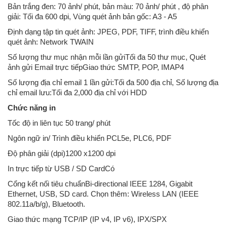
Bản trắng đen: 70 ảnh/ phút, bản màu: 70 ảnh/ phút , độ phân
giải: Tối đa 600 dpi, Vùng quét ảnh bản gốc: A3 - A5
Định dạng tập tin quét ảnh: JPEG, PDF, TIFF, trình điều khiển
quét ảnh: Network TWAIN
Số lượng thư mục nhận mỗi lần gửiTối đa 50 thư mục, Quét
ảnh gửi Email trực tiếpGiao thức SMTP, POP, IMAP4
Số lượng địa chỉ email 1 lần gửi:Tối đa 500 địa chỉ, Số lượng địa
chỉ email lưu:Tối đa 2,000 địa chỉ với HDD
Chức năng in
Tốc độ in liên tục 50 trang/ phút
Ngôn ngữ in/ Trình điều khiển PCL5e, PLC6, PDF
Độ phân giải (dpi)1200 x1200 dpi
In trực tiếp từ USB / SD CardCó
Cổng kết nối tiêu chuẩnBi-directional IEEE 1284, Gigabit
Ethernet, USB, SD card. Chọn thêm: Wireless LAN (IEEE
802.11a/b/g), Bluetooth.
Giao thức mạng TCP/IP (IP v4, IP v6), IPX/SPX