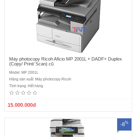
hà
ng
Máy photocopy Ricoh Aficio MP 2001L + DADF+ Duplex
(Copy/ Print/ Scan) cũ
Model: MP 2001L
Máy Photocopy Kỹ thuật số Ricoh MP 5054SP dòng máy cũ nhập
Hãng sản xuất: Máy photocopy Ricoh
khẩu hiện đại , siêu bền , dễ dùng sản xuất năm 2017/2018Chức
Tình trạng: Hết hàng
năng chính : Photocopy laser đen trắng - in mạng- Scan mạng - Kết
nối cổng mạngTốc độ : 50 bản /phút Khổ giấy: A3,A4,A5,A6Kh..
15.000.000đ
%
-8