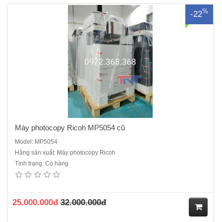
%
-22
ua
hà
ng
Máy photocopy Ricoh MP5054 cũ
Model: MP5054
Hãng sản xuất: Máy photocopy Ricoh
Tình trạng: Có hàng
Máy photo màu Ricoh IM C4500. Máy renew là dòng máy ĐQSD cao
cấp cho văn phòng, hoạt động ổn định, ngoại hình đẹp như mới, tại
sao khách hàng lại không lựa chọn, tiết kiệm được chi phí .Chức
năng: Photocopy..
25.000.000đ
32.000.000đ