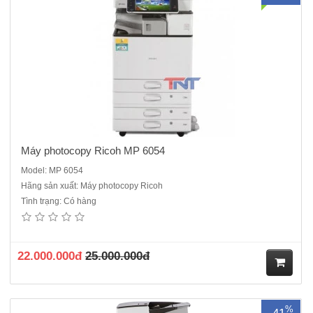
hà
ng
Máy photocopy Ricoh MP 6054
Model: MP 6054
Hãng sản xuất: Máy photocopy Ricoh
Tình trạng: Có hàng
Máy photocopy Ricoh MP 5003 mới 95% Chức năng chính :
Photocopy laser đen trắng - in mạng- Scan mạng - Kết nối cổng
mạngTốc độ : 50 bản /phút Khổ giấy: A3,A4,A5,A6Khay giấy chuẩn: 2
x 550tờ, Khay giấy tay: 100 tờChức năng đảo 2 mặt bả..
22.000.000đ
25.000.000đ
M
%