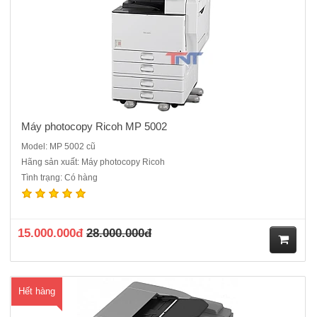
ng
Máy photocopy Ricoh MP 5002
Model: MP 5002 cũ
Hãng sản xuất: Máy photocopy Ricoh
Tình trạng: Có hàng
Máy photocopy Ricoh Aficio MP 2001L + DADF+ Duplex (Copy/ Print/
Scan) máy cũMáy Photocopy kỹ thuật số, Laser trắng đenChức năng
chuẩn : Copy + In + ScanTốc độ sao chụp/in: 20 trang/phútĐộ phân
giải: 600*600dpiSao chụp liên tục: 99 tờThời gian khởi đ..
15.000.000đ
28.000.000đ
M
Hết hàng
ua