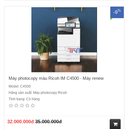
M
%
-9
ua
hà
ng
Máy photocopy màu Ricoh IM C4500 - Máy renew
Model: C4500
Hãng sản xuất: Máy photocopy Ricoh
Tình trạng: Có hàng
32.000.000đ
35.000.000đ