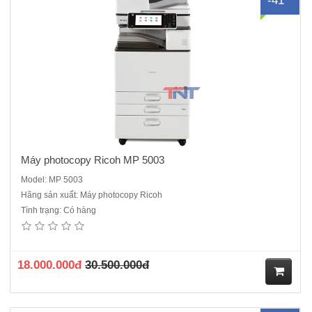
-41
ua
hà
ng
Máy photocopy Ricoh MP 5003
Model: MP 5003
Hãng sản xuất: Máy photocopy Ricoh
Tình trạng: Có hàng
Máy Photocopy Ricoh MP 5502 - Dòng máy cũ nhập khẩu sản xuất
năm 2014/2015 Chức năng chính : Photocopy laser đen trắng - in
mạng- Scan mạng - Kết nối cổng mạngTốc độ : 55 bản /phút Khổ
giấy: A3,A4,A5,A6Khay giấy chuẩn: 2 x 550tờ, Khay..
18.000.000đ
30.500.000đ
M