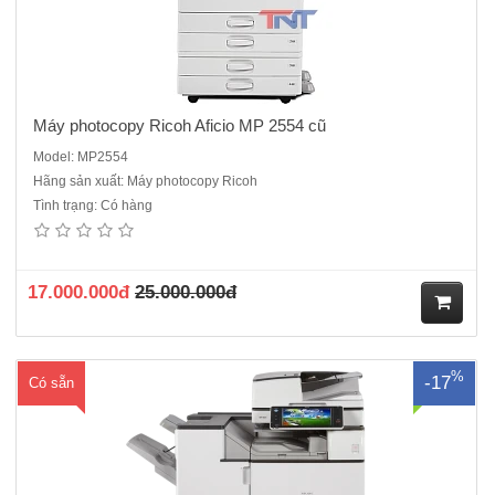
Máy photocopy Ricoh Aficio MP 2554 cũ
Model: MP2554
Hãng sản xuất: Máy photocopy Ricoh
Tình trạng: Có hàng
Máy Photocopy Ricoh MP 4054 - Là máy cũ Renew Chức năng
chuẩn: Photocopy+in mạng + scan màu mạng + Duplex + DF 3090Tốc
độ sao chụp :40 trang/ phútĐộ phân giải photo:600 x 600 dpiĐộ phân
giải in: 1200dpi x1200dpiThời gian khởi đ..
17.000.000đ
25.000.000đ
M
%
-17
Có sẵn
ua
hà
ng