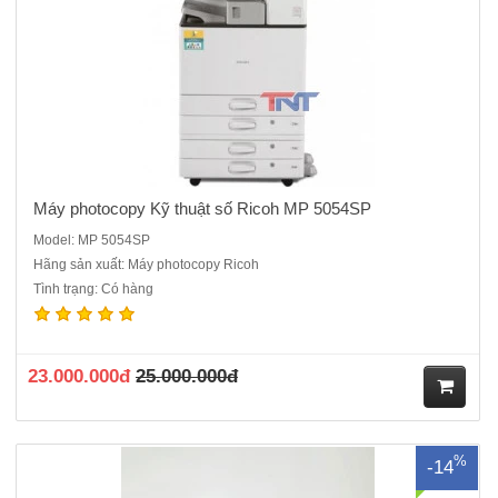
Máy photocopy Kỹ thuật số Ricoh MP 5054SP
Model: MP 5054SP
Hãng sản xuất: Máy photocopy Ricoh
Tình trạng: Có hàng
Máy Photocopy Ricoh MP 3553 mới 95%Tốc độ : 35 bản/phútChức
năng chính: Photocopy laser đen trắng + in + scan màu +Duplex +DF
3090 . Cổng giao tiếp in/scan: USB 2.0, Rj-45CHỨC NĂNG SAO
CHỤP:Phương thức in :Quét, tạo ảnh bằng 2 tia laser và..
23.000.000đ
25.000.000đ
M
%
-14
ua