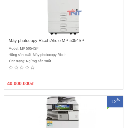
Máy photocopy Ricoh Aficio MP 5054SP
Model: MP 5054SP
Hãng sản xuất: Máy photocopy Ricoh
Máy photocopy Ricoh MP 6054 - Là dòng máy cũ nhập khẩu sản xuất
Tình trạng: Ngừng sản xuất
năm 2017Chức năng : Photo, in mạng, scan màu mạngTốc độ
photo/in : 60 bản/phút Chức năng đảo 2 mặt bản sao tự động : Có
sẵnARDF 3090: Bộ phận nạp và đảo mặt bản gốc tự động.Khổ giấy..
40.000.000đ
%
-12