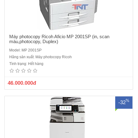
Máy photocopy Ricoh Aficio MP 2001SP (in, scan
màu,photocopy, Duplex)
Model: MP 2001SP
Máy photocopy Ricoh Aficio MP 2554 là dòng máy cũ ĐQSDTốc độ
Hãng sản xuất: Máy photocopy Ricoh
sao chụp :25 trang/ phútChức năng chuẩn: Photocopy laser đen
Tình trạng: Hết hàng
trắng Khổ giấy từ (A3-A6)Chức năng đảo mặt bản sao :Có sẵnChức
năng nạp và đảo bản gốc : Có sẵnĐộ phân giải : ..
46.000.000đ
%
-32