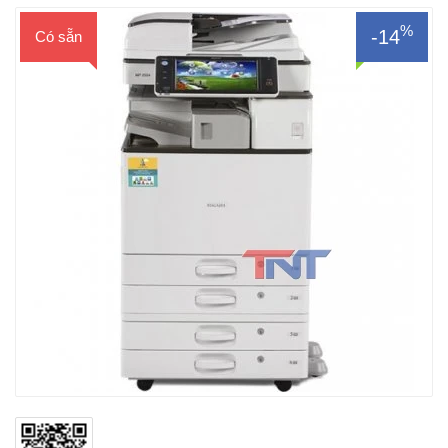
%
-14
Có sẵn