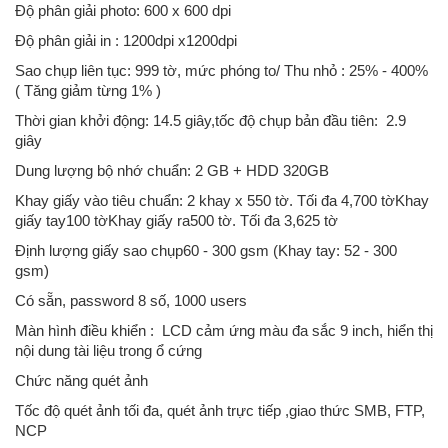
Độ phân giải photo: 600 x 600 dpi
Độ phân giải in : 1200dpi x1200dpi
Sao chụp liên tục: 999 tờ, mức phóng to/ Thu nhỏ : 25% - 400%
( Tăng giảm từng 1% )
Thời gian khởi động: 14.5 giây,tốc độ chụp bản đầu tiên: 2.9
giây
Dung lượng bộ nhớ chuẩn: 2 GB + HDD 320GB
Khay giấy vào tiêu chuẩn: 2 khay x 550 tờ. Tối đa 4,700 tờKhay
giấy tay100 tờKhay giấy ra500 tờ. Tối đa 3,625 tờ
Định lượng giấy sao chụp60 - 300 gsm (Khay tay: 52 - 300
gsm)
Có sẵn, password 8 số, 1000 users
Màn hình điều khiển : LCD cảm ứng màu đa sắc 9 inch, hiển thị
nội dung tài liệu trong ổ cứng
Chức năng quét ảnh
Tốc độ quét ảnh tối đa, quét ảnh trực tiếp ,giao thức SMB, FTP,
NCP