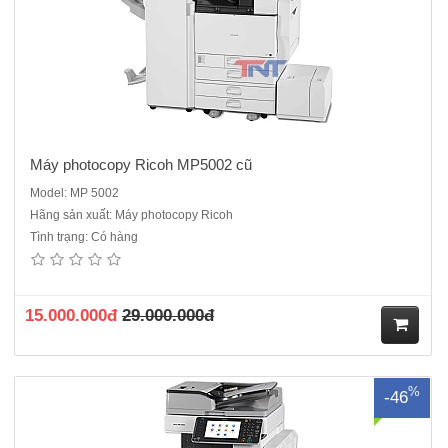
ng
Máy photocopy Ricoh MP5002 cũ
Model: MP 5002
Hãng sản xuất: Máy photocopy Ricoh
Tình trạng: Có hàng
Máy Photocopy Ricoh MP 5002 mới 95% Chức năng
chính:Copy/in/scan mạngCHỨC NĂNG SAO CHỤPQuét, tạo ảnh
bằng 2 tia laser và in bằng tĩnh điệnTốc độ sao chụp: 50 trang/
phútChức năng đảo bản sao tự độngChức năng nạp và đảo bản gốc
15.000.000đ
29.000.000đ
tự độngĐộ phân giả..
M
%
-46
ua
hà