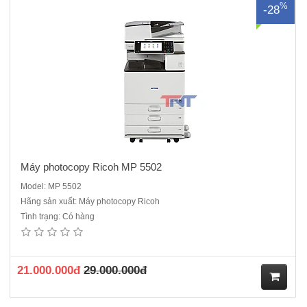
%
-28
ua
hà
ng
Máy photocopy Ricoh MP 5502
Model: MP 5502
Hãng sản xuất: Máy photocopy Ricoh
Tình trạng: Có hàng
Máy photocopy Ricoh MP5054 - là dòng máy cũ ĐQSD nhập khẩu về
Việt NamChức năng chuẩn: Photocopy+in mạng + scan màu mạng +
Duplex + DF 3090Tốc độ sao chụp :50 trang/ phútCopy đảo hai mặt
bản saoBảng điều khiển: Màn hình cảm ứng đa sắc LCD 9 inc..
21.000.000đ
29.000.000đ
M