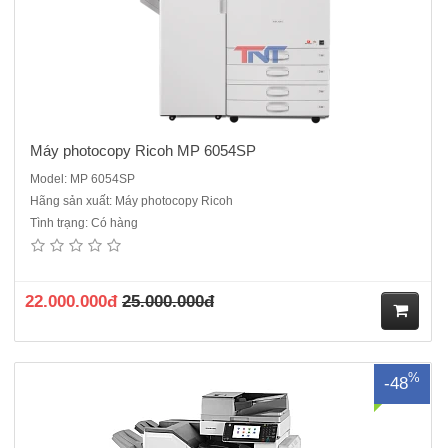
ng
Máy photocopy Ricoh MP 6054SP
Model: MP 6054SP
Hãng sản xuất: Máy photocopy Ricoh
Tình trạng: Có hàng
Máy Photocopy Ricoh MP5002 ( copy/in/scan mạng) là dòng máy cũ
nhập khẩu sản xuất năm 2014/2015CHỨC NĂNG SAO CHỤPQuét,
tạo ảnh bằng 2 tia laser và in bằng tĩnh điệnTốc độ sao chụp: 50 trang/
phútĐộ phân giải: 600 x 600 dpiSao chụp liên tục 999 ..
22.000.000đ
25.000.000đ
M
%
-48
ua
hà