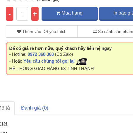
-
+
Mua hàng
In báo gi
Thêm vào DS yêu thích
So sánh sản phẩ
Để có giá rẻ hơn nữa, quý khách hãy liên hệ ngay
- Hotline:
0972 368 368
(Có Zalo)
- Hoặc
Yêu cầu chúng tôi gọi lại
HỆ THỐNG GIAO HÀNG 63 TỈNH THÀNH
ô tả
Đánh giá (0)
iba
dùng cho các dòng máy toshiba
Lụa sấy thường được dùng cho cá
4508/5508/6508/7508/8508..
máy toshiba 5508A-> 7508A.