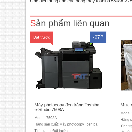
Ống điếu dùng cho các dòng máy toshiba 5508A->7
năm 2018Loại máy photocopy đen
trắng.Tốc độ In, Copy: 75 bản/phút.Chức
năng chuẩn: Copy, In, Scan, DSDF,
Sản phẩm liên quan
DuplexBộ nhớ RAM: 4GBỔ cứng HDD:
320 GBMàn hình: LCD cảm ứng chuẩn
WVGA màu..
%
-27
Đặt trước
Máy photocopy đen trắng Toshiba
Mực 
e-Studio 7508A
Model:
Model: 7508A
Hãng s
Hãng sản xuất: Máy photocopy Toshiba
Tình t
Bánh răng dùng cho các dòng máy
Gạt
Tình trạng: Đặt trước