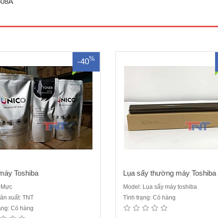
508A
%
-40
máy Toshiba
Lụa sấy thường máy Toshiba
 Mực
Model: Lụa sấy máy toshiba
ản xuất: TNT
Tình trạng: Có hàng
rạng: Có hàng
 dùng cho các dòng máy toshiba
Các loại gạt dùng cho dòng máy 