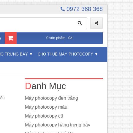
0972 368 368
n
0 sản phẩm - 0đ
NG TRƯNG BÀY
CHO THUÊ MÁY PHOTOCOPY
Danh Mục
iếu
Máy photocopy đen trắng
Máy photocopy màu
Máy photocopy cũ
Máy photocopy hàng trưng bày