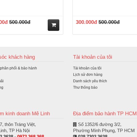
00đ
500.000đ
300.000đ
500.000đ
M
ua
óc khách hàng
Tài khoản của tôi
hà
 phân phối & bảo hành
Tài khoản của tôi
ng
Lịch sử đơn hàng
ãi
Danh sách yêu thích
ng
Thư thông báo
ểm kinh doanh Mê Linh
Địa điểm bảo hành TP HCM
, thôn Tráng Việt,
Số 1352/6 đường 3/2,
inh, TP Hà Nội
Phường Minh Phụng, TP HCM
2 3638
-
0972 368 368
028.7302 3638