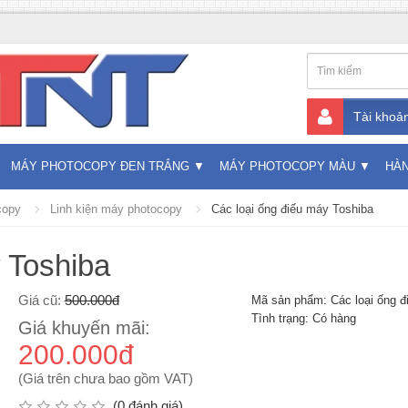
Tài khoả
MÁY PHOTOCOPY ĐEN TRẮNG
MÁY PHOTOCOPY MÀU
HÀ
copy
Linh kiện máy photocopy
Các loại ống điếu máy Toshiba
 Toshiba
Giá cũ:
500.000đ
Mã sản phẩm: Các loại ống đ
Tình trạng: Có hàng
Giá khuyến mãi:
200.000đ
(Giá trên chưa bao gồm VAT)
(0 đánh giá)