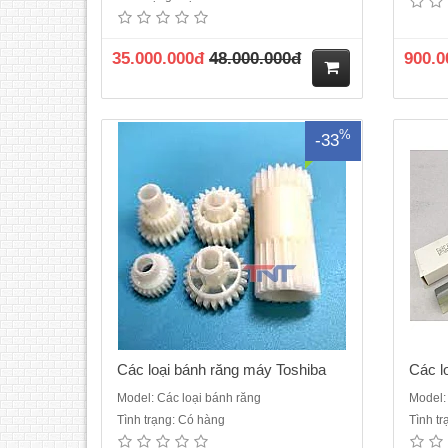
toshiba 5508A->7508A..
35.000.000đ
48.000.000đ
900.0
M
%
-33
ua
hà
ng
Các loại bánh răng máy Toshiba
Các l
Model: Các loại bánh răng
Model: 
Tình trạng: Có hàng
Tình t