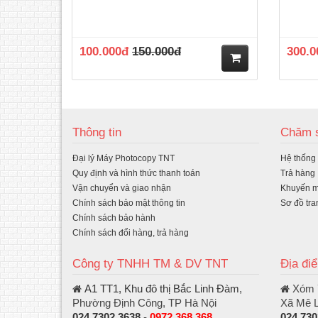
100.000đ
150.000đ
300.0
M
ua
Thông tin
Chăm s
hà
Đại lý Máy Photocopy TNT
Hệ thống
ng
Quy định và hình thức thanh toán
Trả hàng
Vận chuyển và giao nhận
Khuyến m
Chính sách bảo mật thông tin
Sơ đồ tra
Chính sách bảo hành
Chính sách đổi hàng, trả hàng
Công ty TNHH TM & DV TNT
Địa đi
A1 TT1, Khu đô thị Bắc Linh Đàm
,
Xóm 7
Phường Định Công, TP Hà Nội
Xã Mê L
024.7302 3638
-
0972 368 368
024.730