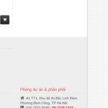
M
ua
hà
ng
Phòng dự án & phân phối
A1 TT1, Khu đô thị Bắc Linh Đàm,
Phường Định Công, TP Hà Nội
024.7302 3638
/
08 7779 1234