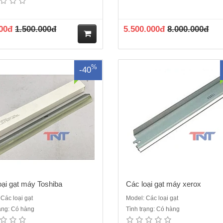
5508A...7508A..
5330/5325...5335..
00đ
1.500.000đ
5.500.000đ
8.000.000đ
M
%
-40
ua
hà
ng
oại gạt máy Toshiba
Các loại gạt máy xerox
Các loại gạt
Model: Các loại gạt
rạng: Có hàng
Tình trạng: Có hàng