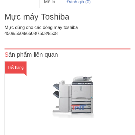
Mô tả
Đánh giá (0)
Mực máy Toshiba
Máy photocopy Toshiba E-Studio 656 mới 90% là sản phẩm máy
photocopy Toshiba công nghiệp mới nhất thường được sử dụng tại
Mực dùng cho các dòng máy toshiba
các trung tâm in ấn, doanh nghiệp có nhu cầu photocopy lớn.Máy
4508/5508/6508/7508/8508
được sản xuất năm 2014Chức năng: Photocopy, In mạng, S..
Sản phẩm liên quan
Hết hàng