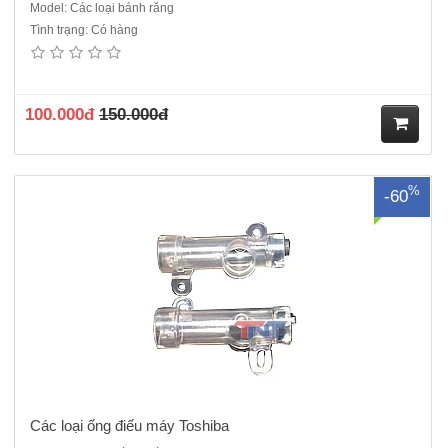
Model: Các loại bánh răng
Tình trạng: Có hàng
Ống điếu dùng cho các dòng máy toshiba 5508A->7508A..
100.000đ
150.000đ
M
%
-60
ua
hà
ng
Các loại ống điếu máy Toshiba