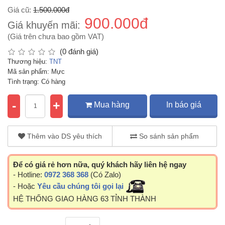
Giá cũ:
1.500.000đ
900.000đ
Giá khuyến mãi:
(Giá trên chưa bao gồm VAT)
(0 đánh giá)
Thương hiệu:
TNT
Mã sản phẩm: Mực
Tình trạng: Có hàng
-
+
Mua hàng
In báo giá
Thêm vào DS yêu thích
So sánh sản phẩm
Để có giá rẻ hơn nữa, quý khách hãy liên hệ ngay
- Hotline:
0972 368 368
(Có Zalo)
- Hoặc
Yêu cầu chúng tôi gọi lại
HỆ THỐNG GIAO HÀNG 63 TỈNH THÀNH