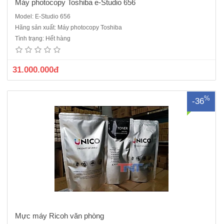
Máy photocopy Toshiba e-Studio 656
Model: E-Studio 656
Mực dùng cho các loại máy ricoh mp2554/3054/4054/5054/6054 hoặc
Hãng sản xuất: Máy photocopy Toshiba
tất cả các dòng máy ricoh nhỏ..
Tình trạng: Hết hàng
31.000.000đ
%
-36
Mực máy Ricoh văn phòng