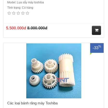
Model: Lụa sấy máy toshiba
Tình trạng: Có hàng
Bánh răng dùng cho các dòng máy toshiba 5508A->7508A..
5.500.000đ
8.000.000đ
M
%
-33
ua
hà
ng
Các loại bánh răng máy Toshiba