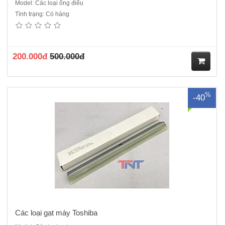
Model: Các loại ống điếu
Tình trạng: Có hàng
Gạt dùng cho các dòng máy toshiba 5508A...7508A..
200.000đ
500.000đ
M
%
-40
ua
hà
ng
Các loại gạt máy Toshiba