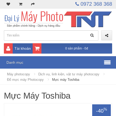
0972 368 368
Tài khoản
0 sản phẩm - 0đ
Danh mục
Máy photocopy
Dịch vụ, linh kiện, vật tư máy photocopy
Đổ mực máy Photocopy
Mực máy Toshiba
Mực Máy Toshiba
%
-40