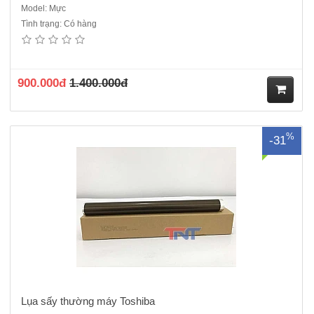
Model: Mực
Tình trạng: Có hàng
Lụa sấy thường được dùng cho các dòng máy toshiba 5508A->
7508A..
900.000đ
1.400.000đ
M
%
-31
ua
hà
ng
Lụa sấy thường máy Toshiba