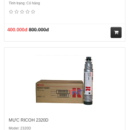
Tình trạng: Có hàng
Mực 2320DNhà sản xuất: Ricoh CompanyNước sản xuất: Nhật
BảnMàu mực: Đen / BlackTrọng lượng 360gĐịnh lượng trang in:
11.000 trang A4 ~ 6% Nhà sản xuất: Ricoh CompanyNước sản xuất:
Nhật BảnDùng cho các dòng máy photocopy ricoh: Aficio 3025 / ..
400.000đ
800.000đ
M
ua
hà
ng
MỰC RICOH 2320D
Model: 2320D