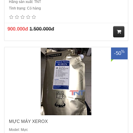
Hãng sản xuất: TNT
Mực dùng cho các loại máy xerox 5335/5330/5325/2060/IV3065..
Tình trạng: Có hàng
900.000đ
1.500.000đ
M
%
-50
ua
hà
ng
MỰC MÁY XEROX
Model: Mực