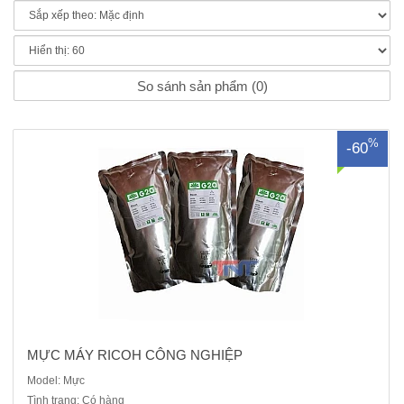
Mực dùng cho các dòng máy ricoh công nghiêp mp
6002/7502/6503/7503/6001/7001/8001 ..
So sánh sản phẩm (0)
%
-60
MỰC MÁY RICOH CÔNG NGHIỆP
Model: Mực
Tình trạng: Có hàng