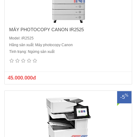
MÁY PHOTOCOPY CANON IR2525
Model: iR2525
Hãng sản xuất: Máy photocopy Canon
MÁY PHOTOCOPY HP LASERJET MANAGED MFP E82540DN MỚI
Tình trạng: Ngừng sản xuất
100%Loại máy: máy photocopy trắng đenChức năng chuẩn: Copy, In
mạng, Scan màu, DADF, DuplexTốc độ: tối đa 40 trang/phút (A4)Khổ
giấy: tối đa A3Bộ nhớ tiêu chuẩn: 7GB + 2 ổ cứng 500GB Khay ..
45.000.000đ
%
-5