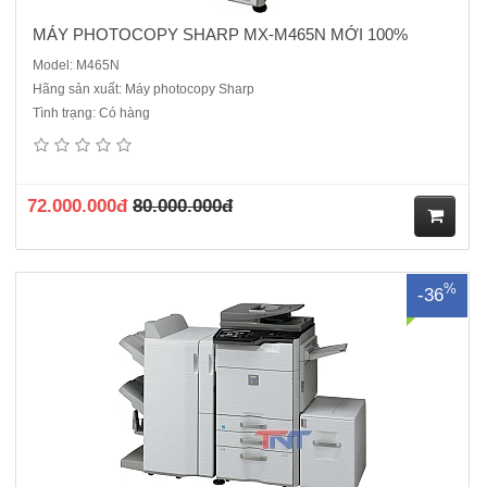
MÁY PHOTOCOPY SHARP MX-M465N MỚI 100%
Model: M465N
Hãng sản xuất: Máy photocopy Sharp
Tình trạng: Có hàng
Máy photocopy Sharp MX-M564N- Chức năng: Photocopy- In mạng-
Scan màu mạng- Tốc độ : 56 bản/phút A4- Màn hình hiển thị LCD cảm
ứng mầu : 7.0-inch- Khổ giấy( A3-A5)- Phóng thu :từ 25-400%, độ
phân giải: 600x600 dpi- 01 khay giấy chính x 50..
72.000.000đ
80.000.000đ
M
%
-36
ua
hà
ng