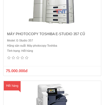
MÁY PHOTOCOPY TOSHIBA E-STUDIO 357 CŨ
Model: E-Studio 357
Hãng sản xuất: Máy photocopy Toshiba
Máy photo Xerox VersaLink B7030 cũ là dòng máy đa chức năng có
Tình trạng: Hết hàng
khả năng hoạt động ổn định bền bỉ, tiết kiệm chi phí vật tư tiêu hao.
Vật tư thay thế sẵn hàng trên thị trường.Chức năng :Photocopy - In
mạng- scan màuTốc độ photo/in: 30..
75.000.000đ
Hết hàng