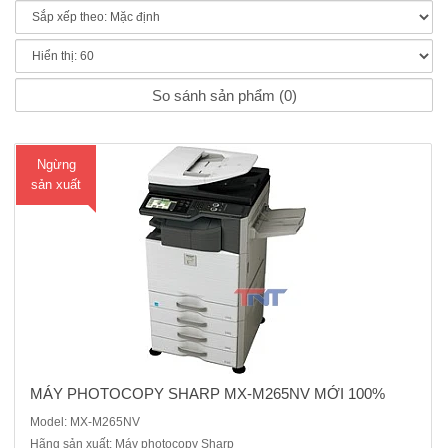
Máy photocopy Sharp MX-M265NV mới 100%Chức năng chính: Copy
- In mạng - Scan màuTốc độ photo/in: 26 bản/phútKhổ giấy: A3-A6Loại
giấy: 55 g/m2 - 200 g/m2Trữ lượng giấy 600 tờ, Max: 2.100 tờMàn
hình : Cảm ứng, 7,0-inchKhởi động: 20 giâyBộ nhớ: 2GB,Nguồ..
So sánh sản phẩm (0)
Ngừng
sản xuất
MÁY PHOTOCOPY SHARP MX-M265NV MỚI 100%
Model: MX-M265NV
Hãng sản xuất: Máy photocopy Sharp