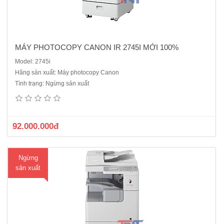
MÁY PHOTOCOPY CANON IR 2745I MỚI 100%
Model: 2745i
Hãng sản xuất: Máy photocopy Canon
Máy photocopy Canon iR2525Chức năng chuẩn: Copy – In mạng –
Tình trạng: Ngừng sản xuất
Scan màu mạng.Tốc độ copy: 25 trang A4/phút.Màn hình LCD cảm
ứng Tiếng Việt.Sao chụp liên tục từ 01 - 999 copy..Bộ đảo bản sao
(Dupplex Unit) : Có Sẵn.Bộ nạp và đảo bản gốc tự động (DADF – A..
92.000.000đ
Ngừng
sản xuất