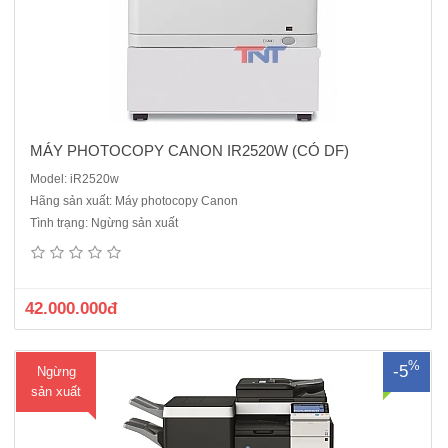
MÁY PHOTOCOPY CANON IR2520W (CÓ DF)
Model: iR2520w
Hãng sản xuất: Máy photocopy Canon
Máy photocopy Konica Minolta bizhub 654e ( Mới 100% Công Nghệ
Tình trạng: Ngừng sản xuất
Nhật Bản) Chức năng chính: Photocopy- in mạng- scan màu ( Kết nối
cổng mạng)Tốc độ sao chụp: 75 bản/phút (A4) Khổ giấy sao chụp
(min - max): A5 –A3 Độ phân giải sao chụp : 600 x 600 d..
42.000.000đ
%
-5
Ngừng
sản xuất