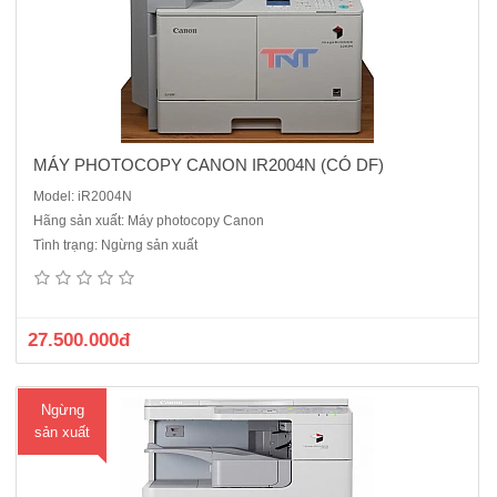
MÁY PHOTOCOPY CANON IR2004N (CÓ DF)
Model: iR2004N
Hãng sản xuất: Máy photocopy Canon
Máy photocopy Canon iR2520w dòng máy đa chứng năng (copy, in
Tình trạng: Ngừng sản xuất
mạng, scan màu )quét một lần, sao chụp nhiều lần.Chức năng chia bộ
bản sao điện tử so le, ngang dọc,sao chụp thẻ ID, sao chụp kết hợp 2
trong 1, 4 trong 1.Quản lý ID phòng ban, giới hạn ngư..
27.500.000đ
Ngừng
sản xuất