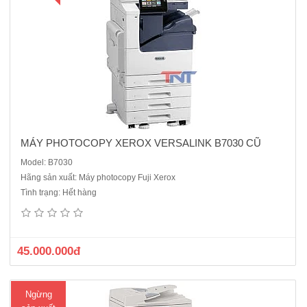
MÁY PHOTOCOPY XEROX VERSALINK B7030 CŨ
Model: B7030
Hãng sản xuất: Máy photocopy Fuji Xerox
Máy photocopy Canon iR2545 đa chức năng này sẽ là sự lựa chọn lý
Tình trạng: Hết hàng
tưởng khi bạn muốn tạo ra các bản tài liệu chuyên nghiệp đáng tin cậy
của mình.Chức năng chuẩn: Copy – In mạng – Scan màu mạng.Giao
tiếp sử dụng bằng Tiếng Việt.Màn hình LCD cảm ứ..
45.000.000đ
Ngừng