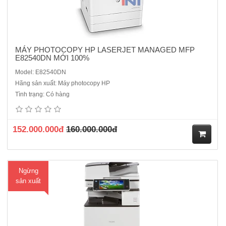
MÁY PHOTOCOPY HP LASERJET MANAGED MFP
E82540DN MỚI 100%
Model: E82540DN
Hãng sản xuất: Máy photocopy HP
Máy photocopy Ricoh Aficio MP 5054SP Hàng Renew cao cấp.Chức
Tình trạng: Có hàng
năng chính : Photocopy laser đen trắng - in mạng- Scan mạng - Kết
nối cổng mạngTốc độ : 50 bản /phút ( A3-A6)Chức năng đảo 2 mặt
bản sao tự động : Có sẵnARDF 3090: Bộ phận nạp và đảo ..
152.000.000đ
160.000.000đ
M
Ngừng
ua
sản xuất
hà
ng