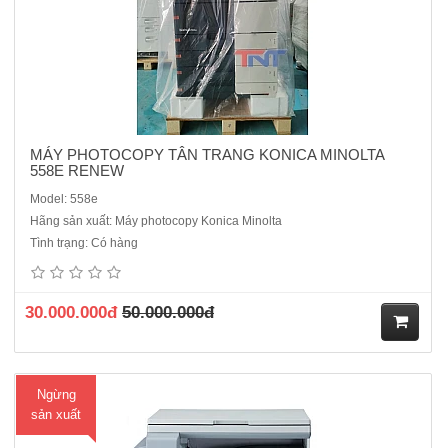
MÁY PHOTOCOPY TÂN TRANG KONICA MINOLTA
558E RENEW
Model: 558e
Hãng sản xuất: Máy photocopy Konica Minolta
Máy photocopy Canon iR2004 được thiết kế phù hợp với nhu cầu của
Tình trạng: Có hàng
các doanh nghiệp vừa và nhỏ, dòng máy iR2004 tích hợp đa tính
năng trong một thiết kế nhỏ gọn. Từ những chức năng cơ bản như sao
chép, in ấn, quét tài liệu cho đến những tính năng..
30.000.000đ
50.000.000đ
M
Ngừng
ua
sản xuất
hà