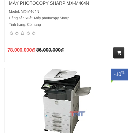
MÁY PHOTOCOPY SHARP MX-M464N
Model: MX-M464N
Hãng sản xuất: Máy photocopy Sharp
Tình trạng: Có hàng
Máy photocopy Sharp MX-M465N mới 100%Chức năng chính:
Photocopy - in- ScanTốc độ in/sao chụp :46 bản phút (A4)Khổ giấy :A3
– A5Màn hình LCD màu 7 inch Định lượng giấy : Khay giấy thường:
56g/m2 - 105g/m2Khay tay: 56g/m2 - 200g/m2Thời gian khởi đ..
78.000.000đ
86.000.000đ
M
%
-10
ua
hà
ng