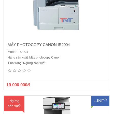
ng
MÁY PHOTOCOPY CANON IR2004
Model: iR2004
Hãng sản xuất: Máy photocopy Canon
Chức năng chính: Photocopy , in, scan ( mạng)Màn hình cảm ứng
Tình trạng: Ngừng sản xuất
thông minh 10.1 inchBao gồm: Hộp mực in, Bộ nạp và đảo bản gốc
DF3110,Chân kê thép,Bộ nạp và đảo bản sao: Có sẵnTốc độ sao
chụp liên tục: 25 bản / phútThời gian làm nóng: 18 giâyThời gian ..
19.000.000đ
%
--INF
Ngừng
sản xuất