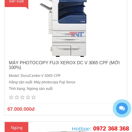
sản xuất
MÁY PHOTOCOPY FUJI XEROX DC V 3065 CPF (MỚI
100%)
Model: DocuCentre-V 3065 CPF
Máy photocopy Fuji Xerox DocuCentre S2011Chức năng chuẩn:
Hãng sản xuất: Máy photocopy Fuji Xerox
Copy, in, Scan màu CHỨC NĂNG COPYBộ nhớ RAM:256 MBTốc độ
Tình trạng: Ngừng sản xuất
sao chụp: 20 trang/phút (A3/A4/A5)Độ phân giải in:600 x 600 dpiThu
nhỏ/Phóng to:25-400%Dung lượng giấy Chuẩn: 350 tờ (Khay 1..
67.000.000đ
0972 368 368
Ngừng
Hotline: