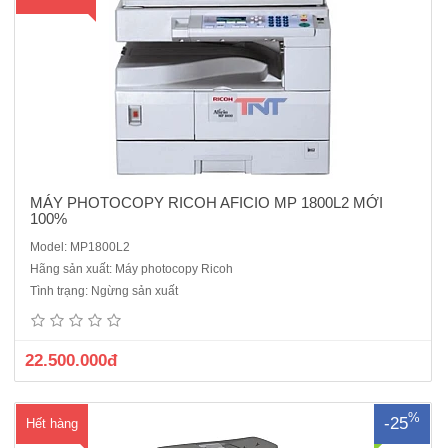
hà
ng
MÁY PHOTOCOPY RICOH AFICIO MP 1800L2 MỚI
100%
Model: MP1800L2
Máy photocopy Sharp AR-6026NV mới 100%Chức năng chuẩn: copy,
Hãng sản xuất: Máy photocopy Ricoh
in mạng, scan màuTốc độ: 26 trang/phút (A4)Khổ giấy: tối đa A3Bộ
Tình trạng: Ngừng sản xuất
nhớ ram: 320MBKhay giấy tiêu chuẩn: 500 tờ x 2 khayKhay giấy tay:
100 tờĐộ phân giải: 600 x 600 dpiPhóng to – thu nhỏ: ..
22.500.000đ
%
-25
Hết hàng