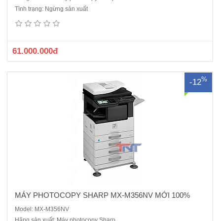
Máy photocopy Sharp MX-M356NV mới 100%Chức năng chính: Copy
Tình trạng: Ngừng sản xuất
- In mạng - Scan màuTốc độ photo/in: 35 bản/phútKhổ giấy: A3-A6Loại
giấy: 55 g/m2 - 200 g/mMàn hình : Cảm ứng, 7,0-inchKhay giấy: 01
khay giấy chính x 500 tờ, (MX-256NV) + 01 Khay x 500 tờ M..
61.000.000đ
%
-12
MÁY PHOTOCOPY SHARP MX-M356NV MỚI 100%
Model: MX-M356NV
Hãng sản xuất: Máy photocopy Sharp