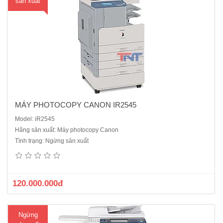
sản xuất
MÁY PHOTOCOPY CANON IR2545
Model: iR2545
Hãng sản xuất: Máy photocopy Canon
Máy photocopy Kỹ thuật số Fuji Xerox DC V 3065 CPF ( Mới
Tình trạng: Ngừng sản xuất
100%)Chức năng chuẩn: Copy, In mạng, Scan màu mạng, FaxMàn
hình điều khiển cảm ứng LCD màu.Khổ giấy sao chụp: A3 – A5.Tốc độ
copy: 35 trang A4/phút.Bộ nhớ chuẩn: 4GBTự động nạp và đảo mặt
bản g..
120.000.000đ
Ngừng