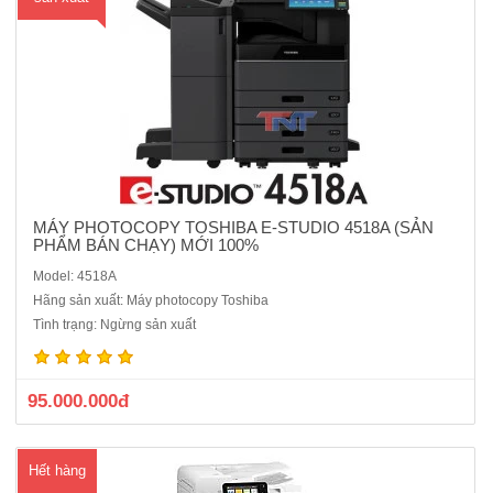
MÁY PHOTOCOPY TOSHIBA E-STUDIO 4518A (SẢN
PHẨM BÁN CHẠY) MỚI 100%
Model: 4518A
Máy photo Xerox VersaLink B7030 là dòng máy đa chức năng có khả
Hãng sản xuất: Máy photocopy Toshiba
năng hoạt động ổn định bền bỉ, tiết kiệm chi phí vật tư tiêu hao. Vật tư
Tình trạng: Ngừng sản xuất
thay thế sẵn hàng trên thị trường.Chức năng :Photocopy - In mạng-
scan màuTốc độ photo/in: 30 t..
95.000.000đ
Hết hàng