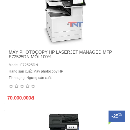
MÁY PHOTOCOPY HP LASERJET MANAGED MFP
E72525DN MỚI 100%
Model: E72525DN
MÁY PHOTOCOPY KONICA MINOLTA BIZHUB 658E - Máy renew là
Hãng sản xuất: Máy photocopy HP
dòng máy cũ độ mới cao.Chức năng : Sao chụp, In mạng, Quét mạng
Tình trạng: Ngừng sản xuất
màuMàn hình điều khiển cảm ứng màu 9 inch.Tốc độ sao chụp/in: 65
bản/phút (A4)Đảo bản sao: có sẵn (cho phép in 2 mặt t..
70.000.000đ
%
-25