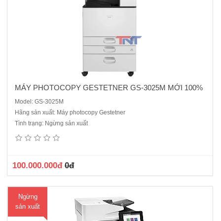
MÁY PHOTOCOPY GESTETNER GS-3025M MỚI 100%
Model: GS-3025M
Hãng sản xuất: Máy photocopy Gestetner
MÁY PHOTOCOPY HP LASERJET MANAGED MFP E72525DN MỚI
Tình trạng: Ngừng sản xuất
100%Loại máy: máy photocopy trắng đenChức năng chuẩn: Copy, In
mạng, Scan màu, DADF, DuplexTốc độ: tối đa 25 trang/phút (A4)Khổ
giấy: tối đa A3Bộ nhớ tiêu chuẩn: 7GB + 2 ổ cứng 500GB Khay ..
100.000.000đ
0đ
Ngừng
sản xuất