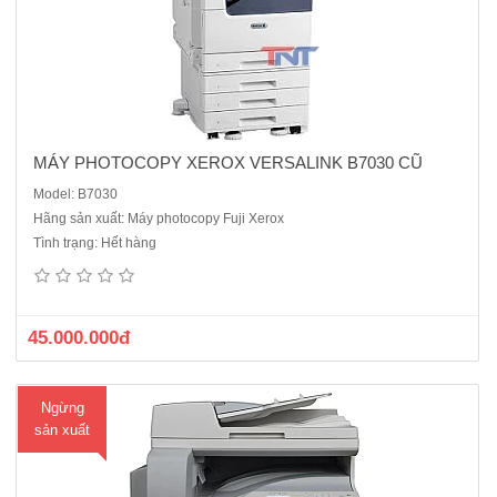
MÁY PHOTOCOPY XEROX VERSALINK B7030 CŨ
Model: B7030
Hãng sản xuất: Máy photocopy Fuji Xerox
Máy photocopy Canon iR2004N được thiết kế phù hợp với nhu cầu
Tình trạng: Hết hàng
của các doanh nghiệp vừa và nhỏ. với mạng Lan không dây tích hợp
có thể kết nối với máy tính hay điện thoại di động trên cùng một mạng
làm việc dễ dàng.hỗ trợ sử dụng thông qua ..
45.000.000đ
Ngừng
sản xuất