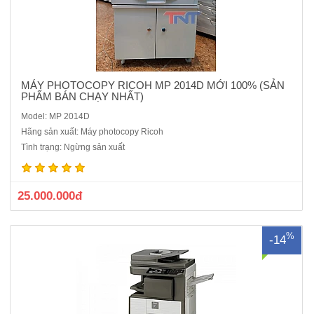
MÁY PHOTOCOPY RICOH MP 2014D MỚI 100% (SẢN
PHẨM BÁN CHẠY NHẤT)
Model: MP 2014D
Máy photocopy Sharp MX-M315NV mới 100%Chức năng chính: Copy
Hãng sản xuất: Máy photocopy Ricoh
- In mạng - Scan màuTốc độ photo/in: 31 bản/phútKhổ giấy: A3-A6Loại
Tình trạng: Ngừng sản xuất
giấy: 55 g/m2 - 200 g/m2Trữ lượng giấy 600 tờ, Max: 2.100 tờMàn
hình : Cảm ứng, 7,0-inchKhởi động: 20 giâyBộ nhớ: 2GB,Nguồ..
25.000.000đ
%
-14