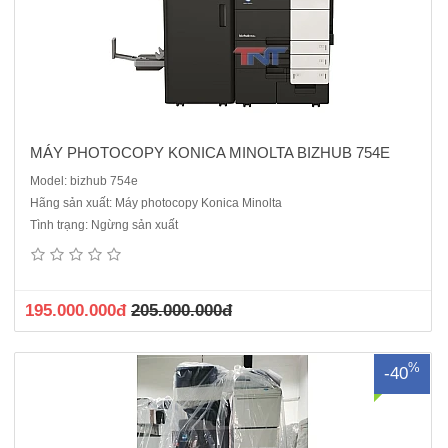
MÁY PHOTOCOPY KONICA MINOLTA BIZHUB 754E
Model: bizhub 754e
Hãng sản xuất: Máy photocopy Konica Minolta
Máy Photocopy tân trang Konica Minolta 558e dòng máy đen trắng
Tình trạng: Ngừng sản xuất
mới 99%Chức năng: Photocopy - In mạng- Scan màuTốc độ : 55 bản/
phútBộ nạp và đảo bản gốc tự động: 300 tờBộ đảo bản sao tự động:
In 2 mặt tự độngKhổ giấy sao chụp tối đa : A3Tốc độ sao ch..
195.000.000đ
205.000.000đ
%
-40