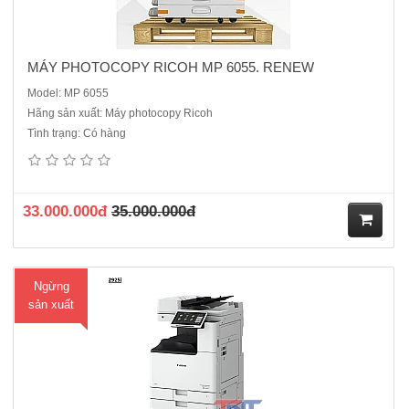
MÁY PHOTOCOPY RICOH MP 6055. RENEW
Model: MP 6055
Hãng sản xuất: Máy photocopy Ricoh
Tình trạng: Có hàng
Máy photocopy Canon IR 2745i mới 100%Loại máy: Máy photocopy
laser đen trắng đa chức năngChức năng: Sao chụp (photo) – In –
Scan (quét màu).Bảng điều khiển cảm ứng màu TFT LCD WVGA 7
inch.Tốc độ in/sao chụp: 45 trang /phút khổ A4, 22 trang /phút khổ ..
33.000.000đ
35.000.000đ
M
Ngừng
ua
sản xuất
hà
ng