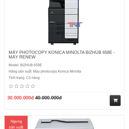
MÁY PHOTOCOPY KONICA MINOLTA BIZHUB 658E -
MÁY RENEW
Model: BIZHUB 658E
Hãng sản xuất: Máy photocopy Konica Minolta
Máy Photocopy Ricoh MP 1800L2Chức năng chuẩn : Copy + In +
Tình trạng: Có hàng
Scan BW,Photocopy kỹ thuật số, Laser trắng đen( Kết nối với máy qua
cổng USB )Tốc độ/in/scan: 18 trang/phút,Khổ giấy sao chụp : A3-
A6Phương thức in: Quét, tạo ảnh bằng tia laser & in bằng..
30.000.000đ
40.000.000đ
M
Ngừng
ua
sản xuất