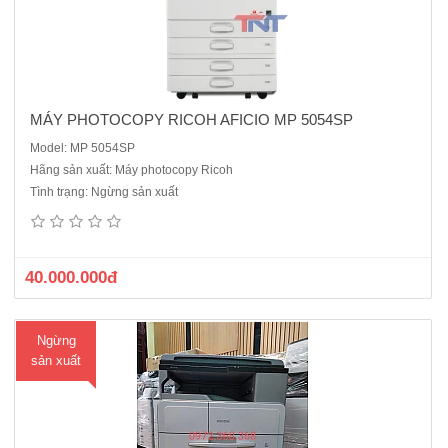
MÁY PHOTOCOPY RICOH AFICIO MP 5054SP
Model: MP 5054SP
Hãng sản xuất: Máy photocopy Ricoh
Máy Photocopy Ricoh MP 2014D mới 100%, Hàng Chính hãng đầy đủ
Tình trạng: Ngừng sản xuất
giấy tờ CO, CQ . Dòng máy photo đa chức năng phù hợp cho văn
phòng nhỏ, hoặc hộ kinh doanh nhỏ lẻ. Giá rẻ, có thể dùng thay máy
in A3.Dòng máy linh kiện phổ biến, dễ thay, dễ dùng.- Máy ph..
40.000.000đ
Ngừng
sản xuất