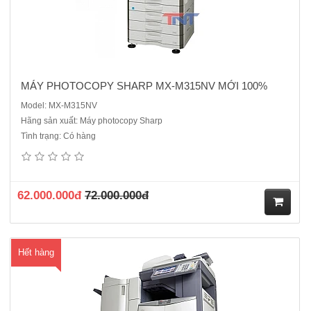
MÁY PHOTOCOPY SHARP MX-M315NV MỚI 100%
Model: MX-M315NV
Hãng sản xuất: Máy photocopy Sharp
Tình trạng: Có hàng
Máy photocopy Toshiba E-Studio 357 cũ- Chức năng chuẩn: Copy /in
mạng/scan màu- Màn hình điều khiển LCD màu rộng 8,5 inch với các
biểu tượng lớn- Khổ giấy sao chụp: A3 – A5.- Tốc độ copy - in: 35
trang/phút A4.- Dung lượng bộ nhớ: 02 GB. ..
62.000.000đ
72.000.000đ
M
Hết hàng
ua
hà
ng