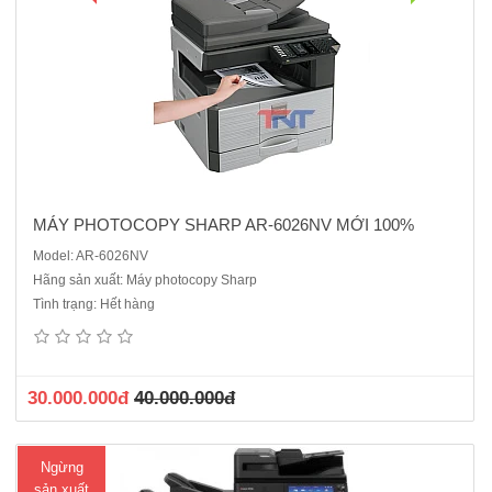
MÁY PHOTOCOPY SHARP AR-6026NV MỚI 100%
Model: AR-6026NV
Hãng sản xuất: Máy photocopy Sharp
Máy photocopy Toshiba e-Studio 4518A - Dòng máy đời mới, hiện
Tình trạng: Hết hàng
đại ( Sản phẩm bán chạy) mới 100%- Chức năng chuẩn : Copy - In* -
Scan màu* - Kết nối mạng*. - Màn hình LCD cảm ứng màu 10.1 Inch-
Tốc độ copy : 45 tờ/phút.- Kha..
30.000.000đ
40.000.000đ
Ngừng
sản xuất